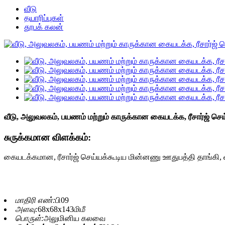
வீடு
தயாரிப்புகள்
தூபக் கலன்
வீடு, அலுவலகம், பயணம் மற்றும் காருக்கான கையடக்க, ரீசார்ஜ் செய்
சுருக்கமான விளக்கம்:
கையடக்கமான, ரீசார்ஜ் செய்யக்கூடிய மின்னணு ஊதுபத்தி தாங்கி, 
மாதிரி எண்:
பி09
அளவு:
68x68x143மிமீ
பொருள்:
அலுமினிய கலவை