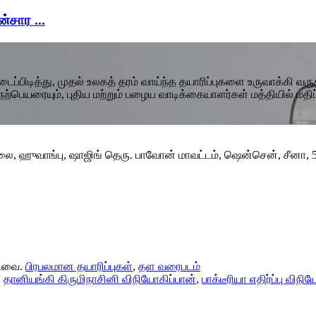
்சார ...
்பிடித்து, முதல் உலகத் தரம் வாய்ந்த தயாரிப்புகளை உருவாக்கி வரு
 நற்பெயரையும், புதிய மற்றும் பழைய வாடிக்கையாளர்கள் மத்தியில் மதி
ை, ஹுவாங்பு, ஷாஜிங் தெரு. பாவோன் மாவட்டம், ஷென்சென், சீனா, 
்டவை.
பிரபலமான தயாரிப்புகள்
,
தள வரைபடம்
,
தானியங்கி கிருமிநாசினி விநியோகிப்பான்
,
பாக்டீரியா எதிர்ப்பு விநி