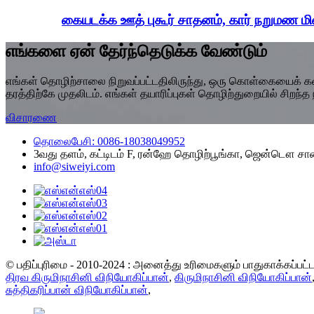
கையடக்க ஊத் புகூர் சாதனம், கார் நறுமண மின
எங்களை ஏன் தேர்ந்தெடுக்க வேண்டும்
எங்கள் தொழிற்சாலை நிறுவப்பட்டதிலிருந்து, ஒரு கொள்கையைக் கடைப
தரத்திற்கே முதலிடம். எங்கள் தயாரிப்புகள் தொழிற்துறையில் சிறந்த
விசாரணை
தொலைபேசி: 0086-18038049952
3வது தளம், கட்டிடம் F, ரன்ஹே தொழிற்பூங்கா, ஜென்டௌ சால
info@siweiyi.com
© பதிப்புரிமை - 2010-2024 : அனைத்து உரிமைகளும் பாதுகாக்கப்பட
திரவ கிருமிநாசினி விநியோகிப்பான்
,
கிருமிநாசினி விநியோகிப்பான்
சுத்திகரிப்பான் விநியோகிப்பான்
,