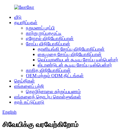
வீடு
தயாரிப்புகள்
நறுமணப் பரப்பி
காற்று ஈரப்பதமூட்டி
ஏரோசல் விநியோகிப்பான்
சோப்பு விநியோகிப்பான்
தானியங்கி சோப்பு விநியோகிப்பான்
கைமுறை சோப்பு விநியோகிப்பான்
வெப்பமானியுடன் கூடிய சோப்பு டிஸ்பென்சர்
ஸ்டாண்டுடன் கூடிய சோப்பு டிஸ்பென்சர்
காகித விநியோகிப்பான்
OEM மற்றும் ODM திட்டங்கள்
செய்திகள்
எங்களைப் பற்றி
தொழிற்சாலை சுற்றுப்பயணம்
எங்களைத் தொடர்பு கொள்ளுங்கள்
தரக் கட்டுப்பாடு
English
சிவேயிக்கு வரவேற்கிறோம்