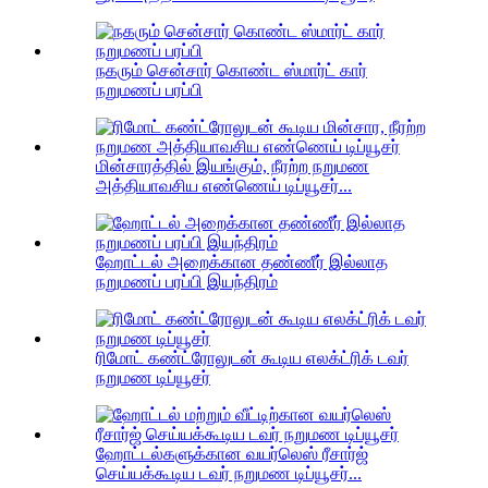
நகரும் சென்சார் கொண்ட ஸ்மார்ட் கார்
நறுமணப் பரப்பி
மின்சாரத்தில் இயங்கும், நீரற்ற நறுமண
அத்தியாவசிய எண்ணெய் டிப்யூசர்...
ஹோட்டல் அறைக்கான தண்ணீர் இல்லாத
நறுமணப் பரப்பி இயந்திரம்
ரிமோட் கண்ட்ரோலுடன் கூடிய எலக்ட்ரிக் டவர்
நறுமண டிப்யூசர்
ஹோட்டல்களுக்கான வயர்லெஸ் ரீசார்ஜ்
செய்யக்கூடிய டவர் நறுமண டிப்யூசர்...