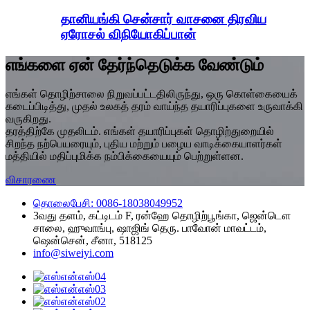
தானியங்கி சென்சார் வாசனை திரவிய
ஏரோசல் விநியோகிப்பான்
எங்களை ஏன் தேர்ந்தெடுக்க வேண்டும்
எங்கள் தொழிற்சாலை நிறுவப்பட்டதிலிருந்து, ஒரு கொள்கையைக்
கடைப்பிடித்து, முதல் உலகத் தரம் வாய்ந்த தயாரிப்புகளை உருவாக்கி
வருகிறது.
தரத்திற்கே முதலிடம். எங்கள் தயாரிப்புகள் தொழிற்துறையில்
சிறந்த நற்பெயரையும், புதிய மற்றும் பழைய வாடிக்கையாளர்கள்
மத்தியில் மதிப்புமிக்க நம்பிக்கையையும் பெற்றுள்ளன.
விசாரணை
தொலைபேசி: 0086-18038049952
3வது தளம், கட்டிடம் F, ரன்ஹே தொழிற்பூங்கா, ஜென்டௌ
சாலை, ஹுவாங்பு, ஷாஜிங் தெரு. பாவோன் மாவட்டம்,
ஷென்சென், சீனா, 518125
info@siweiyi.com