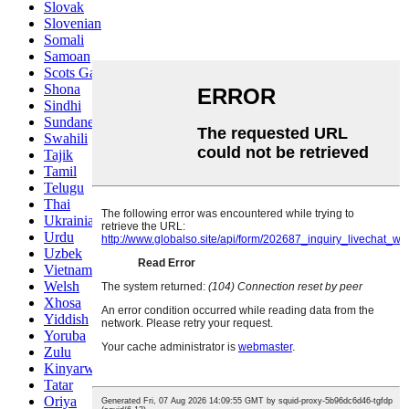
Slovak
Slovenian
Somali
Samoan
Scots Gaelic
Shona
Sindhi
Sundanese
Swahili
Tajik
Tamil
Telugu
Thai
Ukrainian
Urdu
Uzbek
Vietnamese
Welsh
Xhosa
Yiddish
Yoruba
Zulu
Kinyarwanda
Tatar
Oriya