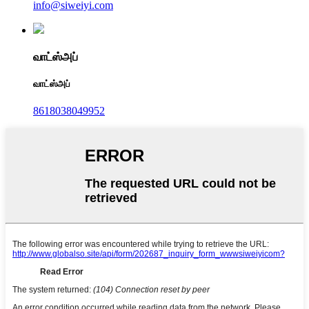
info@siweiyi.com
வாட்ஸ்அப்
வாட்ஸ்அப்
8618038049952