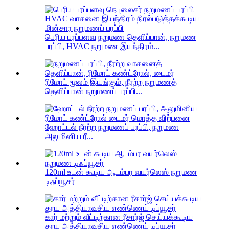
பெரிய பரப்பளவு நறுமண தெளிப்பான், நறுமண
பரப்பி, HVAC நறுமண இயந்திரம்...
ரிமோட் மூலம் இயங்கும், நீரற்ற நறுமணத்
தெளிப்பான் நறுமணப் பரப்பி...
ஹோட்டல் நீரற்ற நறுமணப் பரப்பி, நறுமண
அலுமினிய ரீ...
120ml உடன் கூடிய ஆடம்பர வயர்லெஸ் நறுமண
டிஃப்யூசர்
கார் மற்றும் வீட்டிற்கான ரீசார்ஜ் செய்யக்கூடிய
தூய அத்தியாவசிய எண்ணெய் டிப்யூசர்