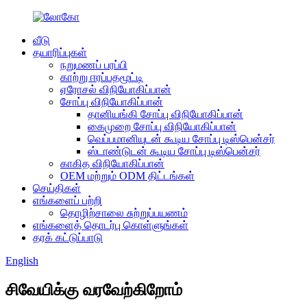
வீடு
தயாரிப்புகள்
நறுமணப் பரப்பி
காற்று ஈரப்பதமூட்டி
ஏரோசல் விநியோகிப்பான்
சோப்பு விநியோகிப்பான்
தானியங்கி சோப்பு விநியோகிப்பான்
கைமுறை சோப்பு விநியோகிப்பான்
வெப்பமானியுடன் கூடிய சோப்பு டிஸ்பென்சர்
ஸ்டாண்டுடன் கூடிய சோப்பு டிஸ்பென்சர்
காகித விநியோகிப்பான்
OEM மற்றும் ODM திட்டங்கள்
செய்திகள்
எங்களைப் பற்றி
தொழிற்சாலை சுற்றுப்பயணம்
எங்களைத் தொடர்பு கொள்ளுங்கள்
தரக் கட்டுப்பாடு
English
சிவேயிக்கு வரவேற்கிறோம்