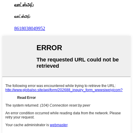
வாட்ஸ்அப்
வாட்ஸ்அப்
8618038049952