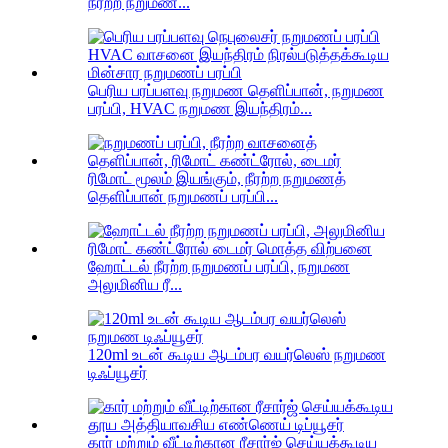
நீரற்ற நறுமண...
பெரிய பரப்பளவு நறுமண தெளிப்பான், நறுமண
பரப்பி, HVAC நறுமண இயந்திரம்...
ரிமோட் மூலம் இயங்கும், நீரற்ற நறுமணத்
தெளிப்பான் நறுமணப் பரப்பி...
ஹோட்டல் நீரற்ற நறுமணப் பரப்பி, நறுமண
அலுமினிய ரீ...
120ml உடன் கூடிய ஆடம்பர வயர்லெஸ் நறுமண
டிஃப்யூசர்
கார் மற்றும் வீட்டிற்கான ரீசார்ஜ் செய்யக்கூடிய