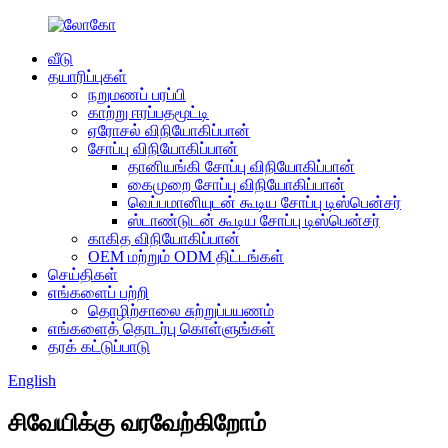
வீடு
தயாரிப்புகள்
நறுமணப் பரப்பி
காற்று ஈரப்பதமூட்டி
ஏரோசல் விநியோகிப்பான்
சோப்பு விநியோகிப்பான்
தானியங்கி சோப்பு விநியோகிப்பான்
கைமுறை சோப்பு விநியோகிப்பான்
வெப்பமானியுடன் கூடிய சோப்பு டிஸ்பென்சர்
ஸ்டாண்டுடன் கூடிய சோப்பு டிஸ்பென்சர்
காகித விநியோகிப்பான்
OEM மற்றும் ODM திட்டங்கள்
செய்திகள்
எங்களைப் பற்றி
தொழிற்சாலை சுற்றுப்பயணம்
எங்களைத் தொடர்பு கொள்ளுங்கள்
தரக் கட்டுப்பாடு
English
சிவேயிக்கு வரவேற்கிறோம்