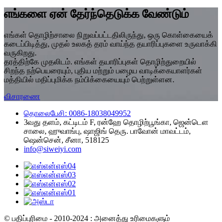
எங்களை ஏன் தேர்ந்தெடுக்க வேண்டும்
எங்கள் தொழிற்சாலை நிறுவப்பட்டதிலிருந்து, ஒரு கொள்கையைக்
கடைப்பிடித்து, முதல் உலகத் தரம் வாய்ந்த தயாரிப்புகளை உருவாக்கி
வருகிறது.
தரத்திற்கே முதலிடம். எங்கள் தயாரிப்புகள் தொழிற்துறையில்
சிறந்த நற்பெயரையும், புதிய மற்றும் பழைய வாடிக்கையாளர்கள்
மத்தியில் மதிப்புமிக்க நம்பிக்கையையும் பெற்றுள்ளன.
விசாரணை
தொலைபேசி: 0086-18038049952
3வது தளம், கட்டிடம் F, ரன்ஹே தொழிற்பூங்கா, ஜென்டௌ
சாலை, ஹுவாங்பு, ஷாஜிங் தெரு. பாவோன் மாவட்டம்,
ஷென்சென், சீனா, 518125
info@siweiyi.com
© பதிப்புரிமை - 2010-2024 : அனைத்து உரிமைகளும்