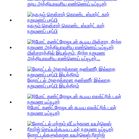
தூய அத்தியாவசிய எண்ணெய் டிப்யூசர்
நகரும் சென்சார் கொண்ட ஸ்மார்ட் கார்
நறுமணப் பரப்பி
மின்சாரத்தில் இயங்கும், நீரற்ற நறுமண
அத்தியாவசிய எண்ணெய் டிப்யூசர்...
ஹோட்டல் அறைக்கான தண்ணீர் இல்லாத
நறுமணப் பரப்பி இயந்திரம்
ரிமோட் கண்ட்ரோலுடன் கூடிய எலக்ட்ரிக் டவர்
நறுமண டிப்யூசர்
ஹோட்டல்களுக்கான வயர்லெஸ் ரீசார்ஜ்