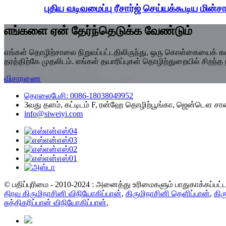
புதிய வடிவமைப்பு ரீசார்ஜ் செய்யக்கூடிய மின்சா
எங்களை ஏன் தேர்ந்தெடுக்க வேண்டும்
எங்கள் தொழிற்சாலை நிறுவப்பட்டதிலிருந்து, ஒரு கொள்கையைக் கடைப
தரத்திற்கே முதலிடம். எங்கள் தயாரிப்புகள் தொழிற்துறையில் சிறந்த
விசாரணை
தொலைபேசி: 0086-18038049952
3வது தளம், கட்டிடம் F, ரன்ஹே தொழிற்பூங்கா, ஜென்டௌ சால
info@siweiyi.com
© பதிப்புரிமை - 2010-2024 : அனைத்து உரிமைகளும் பாதுகாக்கப்பட
திரவ கிருமிநாசினி விநியோகிப்பான்
,
கிருமிநாசினி தெளிப்பான்
,
கிர
சுத்திகரிப்பான் விநியோகிப்பான்
,