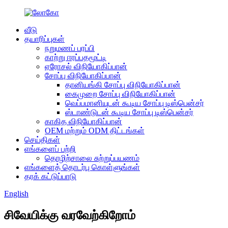
வீடு
தயாரிப்புகள்
நறுமணப் பரப்பி
காற்று ஈரப்பதமூட்டி
ஏரோசல் விநியோகிப்பான்
சோப்பு விநியோகிப்பான்
தானியங்கி சோப்பு விநியோகிப்பான்
கைமுறை சோப்பு விநியோகிப்பான்
வெப்பமானியுடன் கூடிய சோப்பு டிஸ்பென்சர்
ஸ்டாண்டுடன் கூடிய சோப்பு டிஸ்பென்சர்
காகித விநியோகிப்பான்
OEM மற்றும் ODM திட்டங்கள்
செய்திகள்
எங்களைப் பற்றி
தொழிற்சாலை சுற்றுப்பயணம்
எங்களைத் தொடர்பு கொள்ளுங்கள்
தரக் கட்டுப்பாடு
English
சிவேயிக்கு வரவேற்கிறோம்