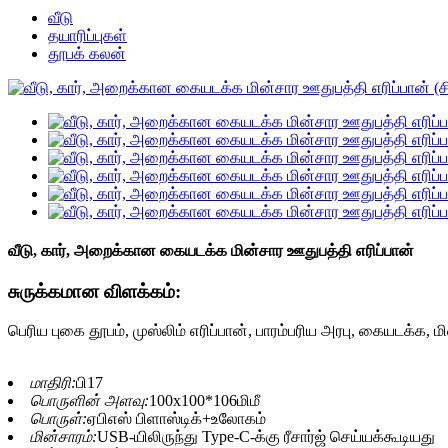
வீடு
தயாரிப்புகள்
தூபக் கலன்
வீடு, கார், அறைக்கான கையடக்க மின்சார ஊதுபத்தி எரிப்பான்
சுருக்கமான விளக்கம்:
பெரிய புகை தூபம், முஸ்லிம் எரிப்பான், பாரம்பரிய அரபு, கையடக்க, ம
மாதிரி:
பி17
பொருளின் அளவு:
100x100*106மிமீ
பொருள்:
ஏபிஎஸ் பிளாஸ்டிக்+உலோகம்
மின்சாரம்:
USB-யிலிருந்து Type-C-க்கு ரீசார்ஜ் செய்யக்கூடியது