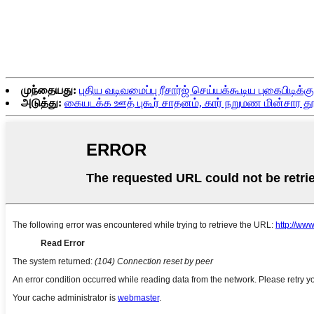
முந்தையது:
புதிய வடிவமைப்பு ரீசார்ஜ் செய்யக்கூடிய புகைபிடிக்க
அடுத்து:
கையடக்க ஊத் புகூர் சாதனம், கார் நறுமண மின்சார தூப