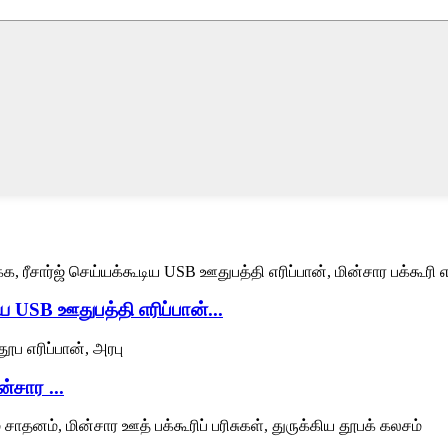
ய USB ஊதுபத்தி எரிப்பான்...
்சார ...