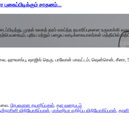
ர புகைப்பிடிக்கும் சாதனம்...
்பிடித்து, முதல் உலகத் தரம் வாய்ந்த தயாரிப்புகளை உருவாக்கி வரு
 நற்பெயரையும், புதிய மற்றும் பழைய வாடிக்கையாளர்கள் மத்தியில் மதி
ை, ஹுவாங்பு, ஷாஜிங் தெரு. பாவோன் மாவட்டம், ஷென்சென், சீனா, 
்டவை.
பிரபலமான தயாரிப்புகள்
,
தள வரைபடம்
ுமிநாசினி விநியோகிப்பான்
,
பாக்டீரியா எதிர்ப்பு விநியோகிப்பான்
,
தானி