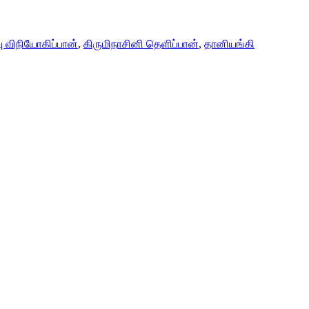
்பு விநியோகிப்பான்
,
கிருமிநாசினி தெளிப்பான்
,
தானியங்கி