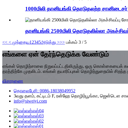
1000மிலி தானியங்கி தொடுதலற்ற சானிடைசர் 
தானியங்கி 2500மிலி தொடுதலில்லா அகச்சிவப்
<<
< முந்தைய
1
2
3
4
5
அடுத்து >
>>
பக்கம் 3 / 5
எங்களை ஏன் தேர்ந்தெடுக்க வேண்டும்
எங்கள் தொழிற்சாலை நிறுவப்பட்டதிலிருந்து, ஒரு கொள்கையைக் கடைப
தரத்திற்கே முதலிடம். எங்கள் தயாரிப்புகள் தொழிற்துறையில் சிறந்த
விசாரணை
தொலைபேசி: 0086-18038049952
3வது தளம், கட்டிடம் F, ரன்ஹே தொழிற்பூங்கா, ஜென்டௌ சால
info@siweiyi.com