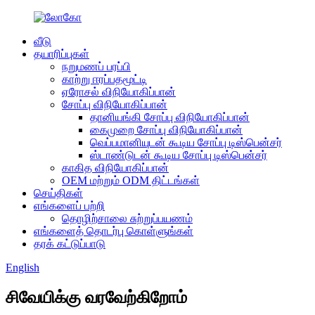
வீடு
தயாரிப்புகள்
நறுமணப் பரப்பி
காற்று ஈரப்பதமூட்டி
ஏரோசல் விநியோகிப்பான்
சோப்பு விநியோகிப்பான்
தானியங்கி சோப்பு விநியோகிப்பான்
கைமுறை சோப்பு விநியோகிப்பான்
வெப்பமானியுடன் கூடிய சோப்பு டிஸ்பென்சர்
ஸ்டாண்டுடன் கூடிய சோப்பு டிஸ்பென்சர்
காகித விநியோகிப்பான்
OEM மற்றும் ODM திட்டங்கள்
செய்திகள்
எங்களைப் பற்றி
தொழிற்சாலை சுற்றுப்பயணம்
எங்களைத் தொடர்பு கொள்ளுங்கள்
தரக் கட்டுப்பாடு
English
சிவேயிக்கு வரவேற்கிறோம்