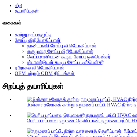
வீடு
தயாரிப்புகள்
வகைகள்
காற்று ஈரப்பதமூட்டி
சோப்பு விநியோகிப்பான்
தானியங்கி சோப்பு விநியோகிப்பான்
கைமுறை சோப்பு விநியோகிப்பான்
வெப்பமானியுடன் கூடிய சோப்பு டிஸ்பென்சர்
ஸ்டாண்டுடன் கூடிய சோப்பு டிஸ்பென்சர்
ஏரோசல் விநியோகிப்பான்
OEM மற்றும் ODM திட்டங்கள்
சிறப்புத் தயாரிப்புகள்
மின்சார உலோகக் காற்று நறுமணப் பரப்பி HVAC நீரற்ற 
பெரிய பரப்பளவு நறுமண தெளிப்பான், நறுமண பரப்பி, H
ரிமோட் மூலம் இயங்கும், நீரற்ற நறுமணத் தெளிப்பான் நறு