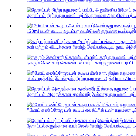
ஹோட்டல் நீரற்ற நறுமணப் பரப்பி, நறுமண அலுமினிய ரீ...
120ml உடன் கூடிய ஆடம்பர வயர்லெஸ் நறுமண டிஃப்யூசர
கார் மற்றும் வீட்டிற்கான ரீசார்ஜ் செய்யக்கூடிய தூய அ
நகரும் சென்சார் கொண்ட ஸ்மார்ட் கார் நறுமணப் பரப்பி
மின்சாரத்தில் இயங்கும், நீரற்ற நறுமண அத்தியாவசிய எ
ஹோட்டல் அறைக்கான தண்ணீர் இல்லாத நறுமணப் பரப்ப
ரிமோட் கண்ட்ரோலுடன் கூடிய எலக்ட்ரிக் டவர் நறுமண டிப
ஹோட்டல்களுக்கான வயர்லெஸ் ரீசார்ஜ் செய்யக்கூடிய டவர