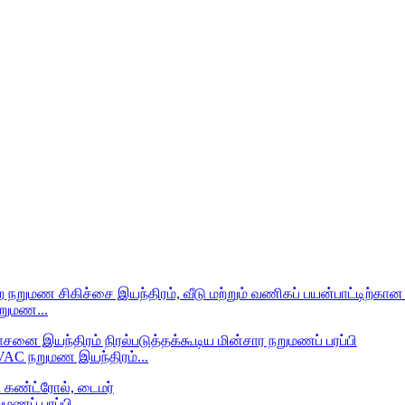
நறுமண...
VAC நறுமண இயந்திரம்...
மணப் பரப்பி...