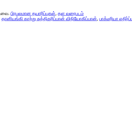
்டவை.
பிரபலமான தயாரிப்புகள்
,
தள வரைபடம்
,
தானியங்கி காற்று சுத்திகரிப்பான் விநியோகிப்பான்
,
பாக்டீரியா எதிர்ப