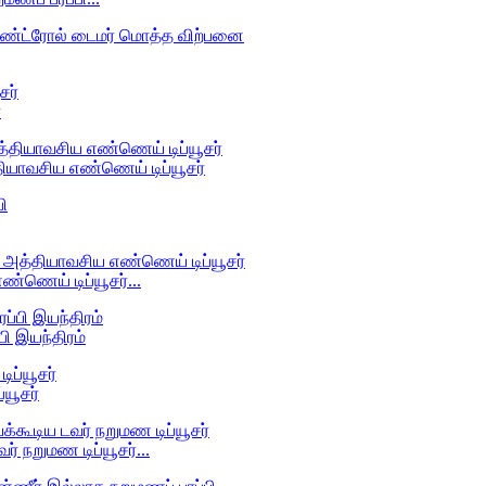
்
த்தியாவசிய எண்ணெய் டிப்யூசர்
ண்ணெய் டிப்யூசர்...
ி இயந்திரம்
்யூசர்
் நறுமண டிப்யூசர்...