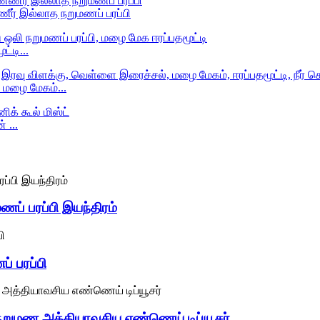
ீர் இல்லாத நறுமணப் பரப்பி
்டி...
மழை மேகம்...
் ...
் பரப்பி இயந்திரம்
் பரப்பி
ற நறுமண அத்தியாவசிய எண்ணெய் டிப்யூசர்